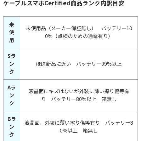
ケーブルスマホCertified商品ランク内訳目安
未
未使用品（メーカー保証無し） バッテリー10
使
0%（点検のための通電有り）
用
Sラ
ン
ほぼ新品に近い バッテリー99%以上
ク
Aラ
液晶面にキズはないが外装に薄い擦り傷等有
ン
り バッテリー80%以上 箱無し
ク
Bラ
液晶面、外装に薄い擦り傷等有り バッテリー8
ン
0％以上 箱無し
ク