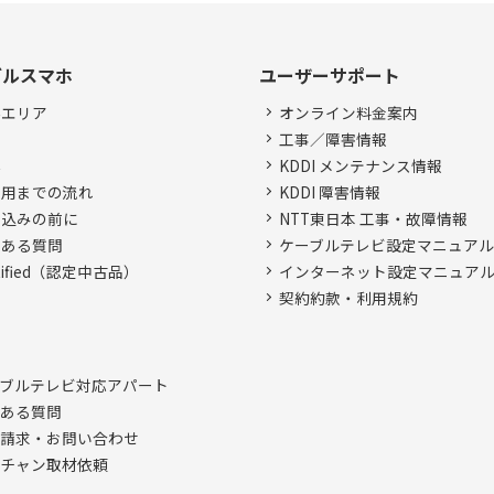
ブルスマホ
ユーザーサポート
供エリア
オンライン料金案内
金
工事／障害情報
器
KDDI メンテナンス情報
利用までの流れ
KDDI 障害情報
申込みの前に
NTT東日本 工事・故障情報
くある質問
ケーブルテレビ設定マニュア
rtified（認定中古品）
インターネット設定マニュア
契約約款・利用規約
ブルテレビ対応アパート
ある質問
請求・お問い合わせ
チャン取材依頼